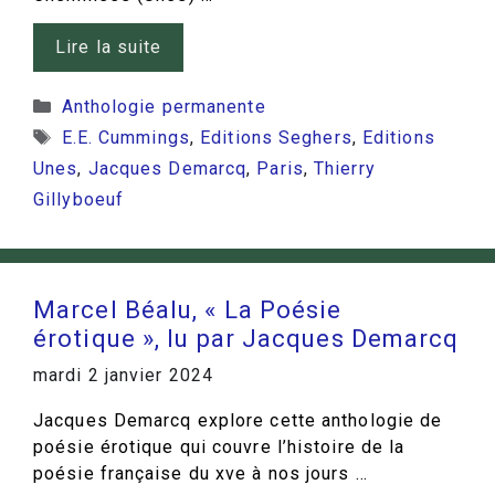
Lire la suite
Catégories
Anthologie permanente
Étiquettes
E.E. Cummings
,
Editions Seghers
,
Editions
Unes
,
Jacques Demarcq
,
Paris
,
Thierry
Gillyboeuf
Marcel Béalu, « La Poésie
érotique », lu par Jacques Demarcq
mardi 2 janvier 2024
Jacques Demarcq explore cette anthologie de
poésie érotique qui couvre l’histoire de la
poésie française du xve à nos jours …