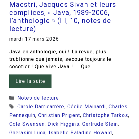
Maestri, Jacques Sivan et leurs
complices, « Java, 1989-2006,
l’anthologie » (III, 10, notes de
lecture)
mardi 17 mars 2026
Java en anthologie, oui ! La revue, plus
trublionne que jamais, secoue toujours le
cocotier ! Que vive Java ! Que …
Lire la suite
Catégories
Notes de lecture
Étiquettes
Carole Darricarrère
,
Cécile Mainardi
,
Charles
Pennequin
,
Christian Prigent
,
Christophe Tarkos
,
Cole Swensen
,
Dick Higgins
,
Gertrude Stein
,
Gherasim Luca
,
Isabelle Baladine Howald
,