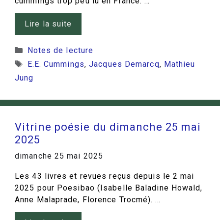
cummings trop peu lu en France. …
Lire la suite
Catégories
Notes de lecture
Étiquettes
E.E. Cummings
,
Jacques Demarcq
,
Mathieu
Jung
Vitrine poésie du dimanche 25 mai
2025
dimanche 25 mai 2025
Les 43 livres et revues reçus depuis le 2 mai
2025 pour Poesibao (Isabelle Baladine Howald,
Anne Malaprade, Florence Trocmé). …