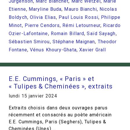
Jurgenson
,
Marc Blanchet
,
Marc Wetzel
,
Marie
Etienne
,
Maryline Buda
,
Mauro Bianchi
,
Nicolas
Boldych
,
Olivia Elias
,
Paul Louis Rossi
,
Philippe
Minot
,
Pierre Cendors
,
Rémi Letourneur
,
Ricardo
Ozier-Lafontaine
,
Romain Billard
,
Saïd Sayagh
,
Sébastien Smirou
,
Stéphane Maignan
,
Theodor
Fontane
,
Vénus Khoury-Ghata
,
Xavier Grall
E.E. Cummings, « Paris » et
« Tulipes & Cheminées », extraits
lundi 15 janvier 2024
Extraits choisis dans deux ouvrages parus
récemment et consacrés au poète américain
E.E. Cummings, Paris (Seghers), Tulipes &
Cheminées (Unes) …