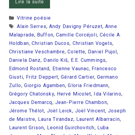
Lire la suite
Catégories
Vitrine poésie
Étiquettes
Alain Serres
,
Andy Davigny Péruzet
,
Anne
Malaprade
,
Buffon
,
Camille Corcéjoli
,
Cécile A.
Holdban
,
Christian Ducos
,
Christian Vogels
,
Christiane Veschambre
,
Colette
,
Daniel Pujol
,
Daniela Danz
,
Danilo Kiš
,
E.E. Cummings
,
Edmond Rostand
,
Etienne Vaunac
,
Francesco
Giusti
,
Fritz Deppert
,
Gérard Cartier
,
Germano
Zullo
,
Giorgio Agamben
,
Gloria Friedmann
,
Grégory Chatonsky
,
Hervé Micolet
,
Ida Vilarino
,
Jacques Demarcq
,
Jean-Pierre Chambon
,
Jérome Thélot
,
Joël Leick
,
Joël Vincent
,
Joseph
de Maistre
,
Laura Tirandaz
,
Laurent Albarracin
,
Laurent Grison
,
Leonid Guirchovitch
,
Luba