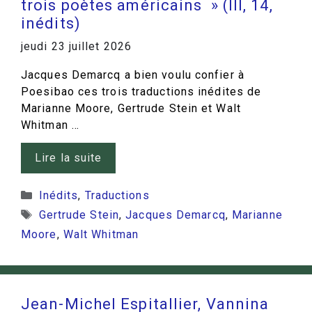
trois poètes américains » (III, 14,
inédits)
jeudi 23 juillet 2026
Jacques Demarcq a bien voulu confier à
Poesibao ces trois traductions inédites de
Marianne Moore, Gertrude Stein et Walt
Whitman …
Lire la suite
Catégories
Inédits
,
Traductions
Étiquettes
Gertrude Stein
,
Jacques Demarcq
,
Marianne
Moore
,
Walt Whitman
Jean-Michel Espitallier, Vannina