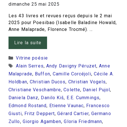
dimanche 25 mai 2025
Les 43 livres et revues reçus depuis le 2 mai
2025 pour Poesibao (Isabelle Baladine Howald,
Anne Malaprade, Florence Trocmé). …
Lire la suite
Catégories
Vitrine poésie
Étiquettes
Alain Serres
,
Andy Davigny Péruzet
,
Anne
Malaprade
,
Buffon
,
Camille Corcéjoli
,
Cécile A.
Holdban
,
Christian Ducos
,
Christian Vogels
,
Christiane Veschambre
,
Colette
,
Daniel Pujol
,
Daniela Danz
,
Danilo Kiš
,
E.E. Cummings
,
Edmond Rostand
,
Etienne Vaunac
,
Francesco
Giusti
,
Fritz Deppert
,
Gérard Cartier
,
Germano
Zullo
,
Giorgio Agamben
,
Gloria Friedmann
,