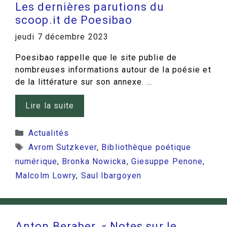
Les dernières parutions du
scoop.it de Poesibao
jeudi 7 décembre 2023
Poesibao rappelle que le site publie de
nombreuses informations autour de la poésie et
de la littérature sur son annexe. …
Lire la suite
Catégories
Actualités
Étiquettes
Avrom Sutzkever
,
Bibliothèque poétique
numérique
,
Bronka Nowicka
,
Giesuppe Penone
,
Malcolm Lowry
,
Saul Ibargoyen
Anton Beraber, « Notes sur le