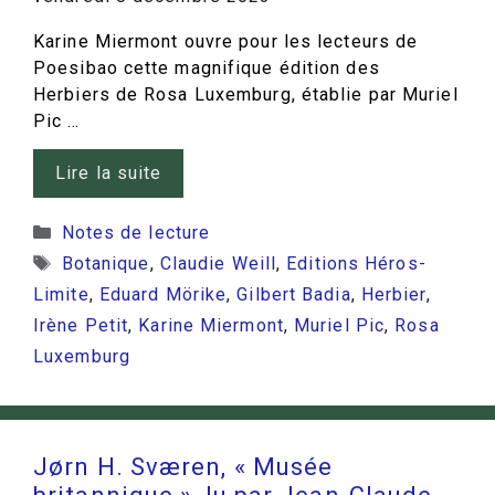
Karine Miermont ouvre pour les lecteurs de
Poesibao cette magnifique édition des
Herbiers de Rosa Luxemburg, établie par Muriel
Pic …
Lire la suite
Catégories
Notes de lecture
Étiquettes
Botanique
,
Claudie Weill
,
Editions Héros-
Limite
,
Eduard Mörike
,
Gilbert Badia
,
Herbier
,
Irène Petit
,
Karine Miermont
,
Muriel Pic
,
Rosa
Luxemburg
Jørn H. Sværen, « Musée