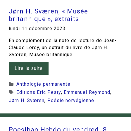
Jørn H. Sværen, « Musée
britannique », extraits
lundi 11 décembre 2023
En complément de la note de lecture de Jean-
Claude Leroy, un extrait du livre de Jørn H.
Sværen, Musée britannique. …
Lire la suite
Catégories
Anthologie permanente
Étiquettes
Editions Eric Pesty
,
Emmanuel Reymond
,
Jørn H. Sværen
,
Poésie norvégienne
Poesibao Hebdo du vendredi 8