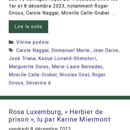
1er et 8 décembre 2023, notamment Roger
Giroux, Carole Naggar, Mireille Calle-Gruber …
Lire la suite
Catégories
Vitrine poésie
Étiquettes
Carole Naggar
,
Emmanuel Merle
,
Jean Daive
,
José Triana
,
Kazué Loirand-Shimotori
,
Marguerite Duras
,
Marie-Laure Bernadac
,
Mireille Calle-Gruber
,
Nicolas Giral
,
Roger
Giroux
,
Séverine é
Rosa Luxemburg, « Herbier de
prison », lu par Karine Miermont
vendredi 8 décembre 2023