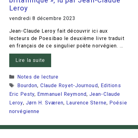
britannique », lu par Jean-Claude
Leroy
vendredi 8 décembre 2023
Jean-Claude Leroy fait découvrir ici aux
lecteurs de Poesibao le deuxième livre traduit
en français de ce singulier poète norvégien. …
Lire la suite
Catégories
Notes de lecture
Étiquettes
Bourdon
,
Claude Royet-Journoud
,
Editions
Eric Pesty
,
Emmanuel Reymond
,
Jean-Claude
Leroy
,
Jørn H. Sværen
,
Laurence Sterne
,
Poésie
norvégienne