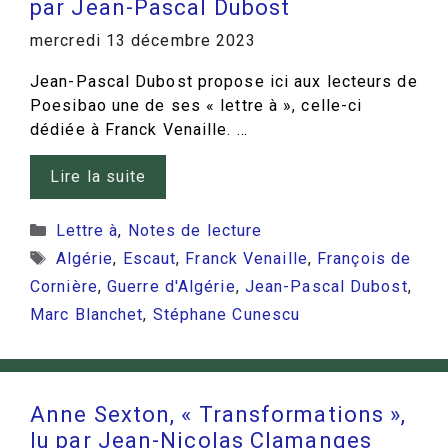
par Jean-Pascal Dubost
mercredi 13 décembre 2023
Jean-Pascal Dubost propose ici aux lecteurs de
Poesibao une de ses « lettre à », celle-ci
dédiée à Franck Venaille. …
Lire la suite
Catégories
Lettre à
,
Notes de lecture
Étiquettes
Algérie
,
Escaut
,
Franck Venaille
,
François de
Cornière
,
Guerre d'Algérie
,
Jean-Pascal Dubost
,
Marc Blanchet
,
Stéphane Cunescu
Anne Sexton, « Transformations »,
lu par Jean-Nicolas Clamanges