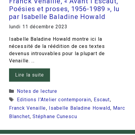
Franck Venaille, « Avant l’Escaut,
Poésies et proses, 1956-1989 », lu
par Isabelle Baladine Howald
lundi 11 décembre 2023
Isabelle Baladine Howald montre ici la
nécessité de la réédition de ces textes
devenus introuvables pour la plupart de
Venaille. …
Lire la suite
Catégories
Notes de lecture
Étiquettes
Editions l'Atelier contemporain
,
Escaut
,
Franck Venaille
,
Isabelle Baladine Howald
,
Marc
Blanchet
,
Stéphane Cunescu