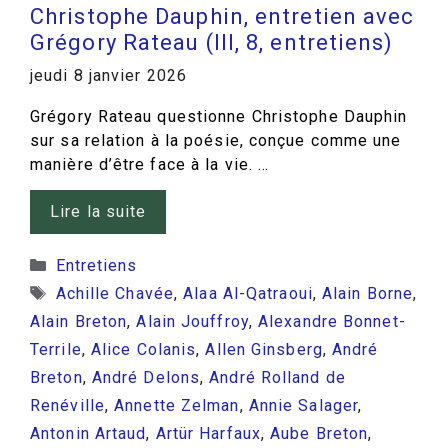
Christophe Dauphin, entretien avec
Grégory Rateau (III, 8, entretiens)
jeudi 8 janvier 2026
Grégory Rateau questionne Christophe Dauphin
sur sa relation à la poésie, conçue comme une
manière d’être face à la vie. …
Lire la suite
Catégories
Entretiens
Étiquettes
Achille Chavée
,
Alaa Al-Qatraoui
,
Alain Borne
,
Alain Breton
,
Alain Jouffroy
,
Alexandre Bonnet-
Terrile
,
Alice Colanis
,
Allen Ginsberg
,
André
Breton
,
André Delons
,
André Rolland de
Renéville
,
Annette Zelman
,
Annie Salager
,
Antonin Artaud
,
Artür Harfaux
,
Aube Breton
,