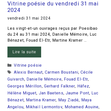
Vitrine poésie du vendredi 31 mai
2024
vendredi 31 mai 2024
Les vingt-et-un ouvrages reçus par Poesibao
du 24 au 31 mai 2024, Danielle Mémoire, Luc
Bénazet, Fouad El-Etr, Martine Kramer …
Lire la suite
Catégories
Vitrine poésie
Étiquettes
Alexis Bernaut
,
Carmen Boustani
,
Cécile
Guivarch
,
Danielle Mémoire
,
Fouad El-Etr
,
Georges Mérillon
,
Gerhard Falkner
,
Hâfez
,
Hélène Miguet
,
Jan Baetens
,
Jaume Pont
,
Luc
Bénazet
,
Martina Kramer
,
May Ziadé
,
Maya
Angelou
,
Mikhaïl Lermontov
,
Mohamed Aouine
,