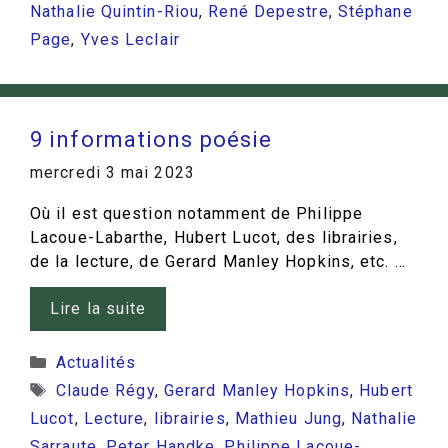
Nathalie Quintin-Riou
,
René Depestre
,
Stéphane
Page
,
Yves Leclair
9 informations poésie
mercredi 3 mai 2023
Où il est question notamment de Philippe
Lacoue-Labarthe, Hubert Lucot, des librairies,
de la lecture, de Gerard Manley Hopkins, etc. …
Lire la suite
Catégories
Actualités
Étiquettes
Claude Régy
,
Gerard Manley Hopkins
,
Hubert
Lucot
,
Lecture
,
librairies
,
Mathieu Jung
,
Nathalie
Sarraute
,
Peter Handke
,
Philippe Lacoue-