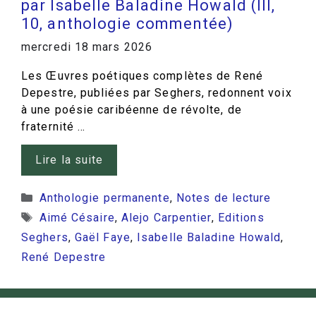
par Isabelle Baladine Howald (III,
10, anthologie commentée)
mercredi 18 mars 2026
Les Œuvres poétiques complètes de René
Depestre, publiées par Seghers, redonnent voix
à une poésie caribéenne de révolte, de
fraternité …
Lire la suite
Catégories
Anthologie permanente
,
Notes de lecture
Étiquettes
Aimé Césaire
,
Alejo Carpentier
,
Editions
Seghers
,
Gaël Faye
,
Isabelle Baladine Howald
,
René Depestre