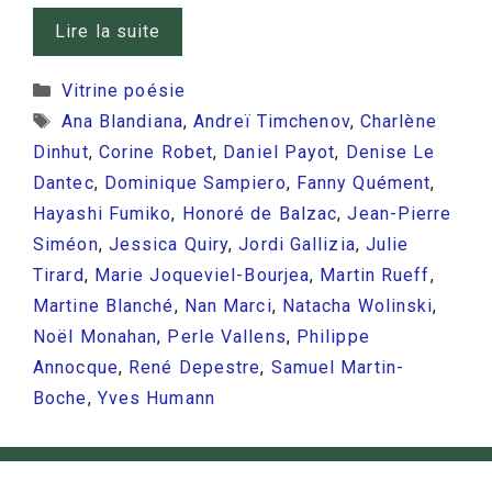
Lire la suite
Catégories
Vitrine poésie
Étiquettes
Ana Blandiana
,
Andreï Timchenov
,
Charlène
Dinhut
,
Corine Robet
,
Daniel Payot
,
Denise Le
Dantec
,
Dominique Sampiero
,
Fanny Quément
,
Hayashi Fumiko
,
Honoré de Balzac
,
Jean-Pierre
Siméon
,
Jessica Quiry
,
Jordi Gallizia
,
Julie
Tirard
,
Marie Joqueviel-Bourjea
,
Martin Rueff
,
Martine Blanché
,
Nan Marci
,
Natacha Wolinski
,
Noël Monahan
,
Perle Vallens
,
Philippe
Annocque
,
René Depestre
,
Samuel Martin-
Boche
,
Yves Humann