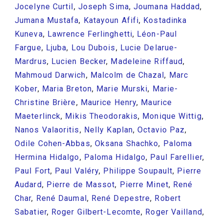
Jocelyne Curtil
,
Joseph Sima
,
Joumana Haddad
,
Jumana Mustafa
,
Katayoun Afifi
,
Kostadinka
Kuneva
,
Lawrence Ferlinghetti
,
Léon-Paul
Fargue
,
Ljuba
,
Lou Dubois
,
Lucie Delarue-
Mardrus
,
Lucien Becker
,
Madeleine Riffaud
,
Mahmoud Darwich
,
Malcolm de Chazal
,
Marc
Kober
,
Maria Breton
,
Marie Murski
,
Marie-
Christine Brière
,
Maurice Henry
,
Maurice
Maeterlinck
,
Mikis Theodorakis
,
Monique Wittig
,
Nanos Valaoritis
,
Nelly Kaplan
,
Octavio Paz
,
Odile Cohen-Abbas
,
Oksana Shachko
,
Paloma
Hermina Hidalgo
,
Paloma Hidalgo
,
Paul Farellier
,
Paul Fort
,
Paul Valéry
,
Philippe Soupault
,
Pierre
Audard
,
Pierre de Massot
,
Pierre Minet
,
René
Char
,
René Daumal
,
René Depestre
,
Robert
Sabatier
,
Roger Gilbert-Lecomte
,
Roger Vailland
,