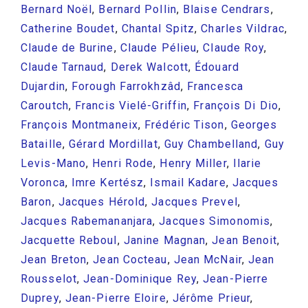
Bernard Noël
,
Bernard Pollin
,
Blaise Cendrars
,
Catherine Boudet
,
Chantal Spitz
,
Charles Vildrac
,
Claude de Burine
,
Claude Pélieu
,
Claude Roy
,
Claude Tarnaud
,
Derek Walcott
,
Édouard
Dujardin
,
Forough Farrokhzâd
,
Francesca
Caroutch
,
Francis Vielé-Griffin
,
François Di Dio
,
François Montmaneix
,
Frédéric Tison
,
Georges
Bataille
,
Gérard Mordillat
,
Guy Chambelland
,
Guy
Levis-Mano
,
Henri Rode
,
Henry Miller
,
Ilarie
Voronca
,
Imre Kertész
,
Ismail Kadare
,
Jacques
Baron
,
Jacques Hérold
,
Jacques Prevel
,
Jacques Rabemananjara
,
Jacques Simonomis
,
Jacquette Reboul
,
Janine Magnan
,
Jean Benoit
,
Jean Breton
,
Jean Cocteau
,
Jean McNair
,
Jean
Rousselot
,
Jean-Dominique Rey
,
Jean-Pierre
Duprey
,
Jean-Pierre Eloire
,
Jérôme Prieur
,