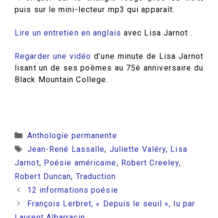
puis sur le mini-lecteur mp3 qui apparaît.
Lire un entretien en anglais
avec Lisa Jarnot .
Regarder une vidéo
d’une minute de Lisa Jarnot
lisant un de ses poèmes au 75è anniversaire du
Black Mountain College.
Catégories
Anthologie permanente
Étiquettes
Jean-René Lassalle
,
Juliette Valéry
,
Lisa
Jarnot
,
Poésie américaine
,
Robert Creeley
,
Robert Duncan
,
Traduction
12 informations poésie
François Lerbret, « Depuis le seuil », lu par
Laurent Albarracin