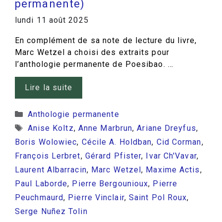
permanente)
lundi 11 août 2025
En complément de sa note de lecture du livre,
Marc Wetzel a choisi des extraits pour
l’anthologie permanente de Poesibao. …
Lire la suite
Catégories
Anthologie permanente
Étiquettes
Anise Koltz
,
Anne Marbrun
,
Ariane Dreyfus
,
Boris Wolowiec
,
Cécile A. Holdban
,
Cid Corman
,
François Lerbret
,
Gérard Pfister
,
Ivar Ch'Vavar
,
Laurent Albarracin
,
Marc Wetzel
,
Maxime Actis
,
Paul Laborde
,
Pierre Bergounioux
,
Pierre
Peuchmaurd
,
Pierre Vinclair
,
Saint Pol Roux
,
Serge Nuñez Tolin