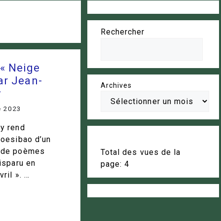
Rechercher
 « Neige
par Jean-
Archives
y
e 2023
y rend
Poesibao d’un
 de poèmes
Total des vues de la
isparu en
page:
4
ril ». …