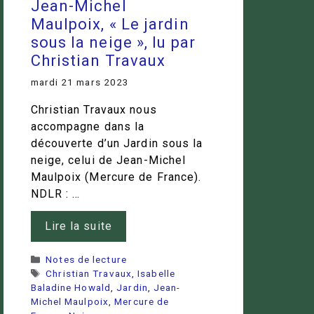
Jean-Michel
Maulpoix, « Le jardin
sous la neige », lu par
Christian Travaux
mardi 21 mars 2023
Christian Travaux nous
accompagne dans la
découverte d’un Jardin sous la
neige, celui de Jean-Michel
Maulpoix (Mercure de France).
NDLR : …
Lire la suite
Catégories
Notes de lecture
Étiquettes
Christian Travaux
,
Isabelle
Baladine Howald
,
Jardin
,
Jean-
Michel Maulpoix
,
Mercure de