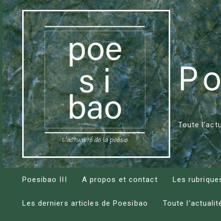
Aller
au
contenu
Po
Toute l'act
Poesibao III
A propos et contact
Les rubrique
Les derniers articles de Poesibao
Toute l’actualit