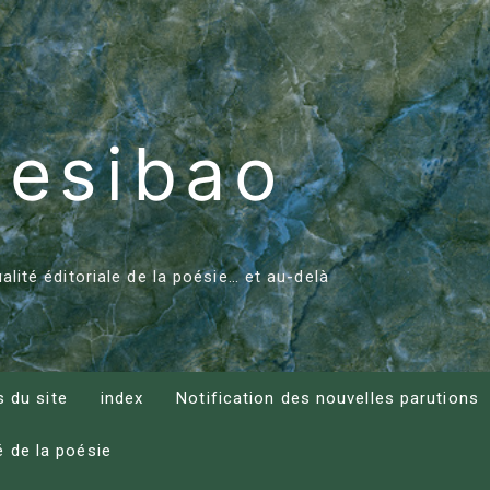
esibao
ualité éditoriale de la poésie… et au-delà
s du site
index
Notification des nouvelles parutions
é de la poésie