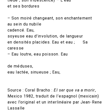
tiède ; son iridescence) – L’eau
et ses bordures
– Son moiré changeant, son enchantement
au sein du nubile
cadencé. Eau,
soyeuse eau d’involution, de langueur
en densités placides. Eau et eau ; Sa
caresse
– Eau loutre, eau poisson. Eau
de méduses,
eau lactée, sinueuse ; Eau,
Source : Coral Bracho :
El ser que va a morir
,
Mexico 1982, traduit de l’espagnol (mexicain)
avec l’original et un interlinéaire par Jean-Rene
Lassalle