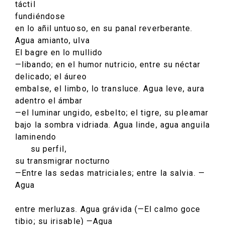
táctil
fundiéndose
en lo añil untuoso, en su panal reverberante.
Agua amianto, ulva
El bagre en lo mullido
—libando; en el humor nutricio, entre su néctar
delicado; el áureo
embalse, el limbo, lo transluce. Agua leve, aura
adentro el ámbar
—el luminar ungido, esbelto; el tigre, su pleamar
bajo la sombra vidriada. Agua linde, agua anguila
laminendo
su perfil,
su transmigrar nocturno
—Entre las sedas matriciales; entre la salvia. —
Agua
entre merluzas. Agua grávida (—El calmo goce
tibio; su irisable) —Agua