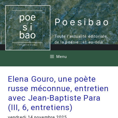
Aller
au
contenu
Poesibao
Toute l'actualité éditoriale
de la poésie… et au-delà
Menu
Elena Gouro, une poète
russe méconnue, entretien
avec Jean-Baptiste Para
(III, 6, entretiens)
vendredi 14 novembre 2025