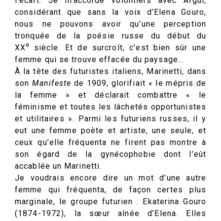
l’écart. Je m’accorde volontiers avec Aïgui,
considérant que sans la voix d’Elena Gouro,
nous ne pouvons avoir qu’une perception
tronquée de la poésie russe du début du
e
XX
siècle. Et de surcroît, c’est bien sûr une
femme qui se trouve effacée du paysage…
À la tête des futuristes italiens, Marinetti, dans
son
Manifeste
de 1909, glorifiait « le mépris de
la femme » et déclarait combattre « le
féminisme et toutes les lâchetés opportunistes
et utilitaires ». Parmi les futuriens russes, il y
eut une femme poète et artiste, une seule, et
ceux qu’elle fréquenta ne firent pas montre à
son égard de la gynécophobie dont l’eût
accablée un Marinetti.
Je voudrais encore dire un mot d’une autre
femme qui fréquenta, de façon certes plus
marginale, le groupe futurien : Ekaterina Gouro
(1874-1972), la sœur aînée d’Elena. Elles