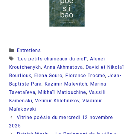
Catégories
Entretiens
Étiquettes
'Les petits chameaux du ciel"
,
Alexeï
Kroutchenykh
,
Anna Akhmatova
,
David et Nikolaï
Bourliouk
,
Elena Gouro
,
Florence Trocmé
,
Jean-
Baptiste Para
,
Kazimir Malevitch
,
Marina
Tsvetaïeva
,
Mikhaïl Matiouchine
,
Vassili
Kamenski
,
Velimir Khlebnikov
,
Vladimir
Maïakovski
Vitrine poésie du mercredi 12 novembre
2025