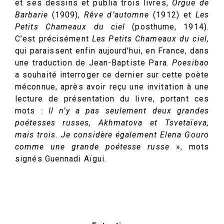
et ses dessins et publia trois livres,
Orgue de
Barbarie
(1909),
Rêve d’automne
(1912) et
Les
Petits Chameaux du ciel
(posthume, 1914).
C’est précisément
Les Petits Chameaux du ciel,
qui paraissent enfin aujourd’hui, en France, dans
une traduction de Jean-Baptiste Para.
Poesibao
a souhaité interroger ce dernier sur cette poète
méconnue, après avoir reçu une invitation à une
lecture de présentation du livre, portant ces
mots :
Il n’y a pas seulement deux grandes
poétesses russes, Akhmatova et Tsvetaïeva,
mais trois. Je considère également Elena Gouro
comme une grande poétesse russe
», mots
signés Guennadi Aïgui.