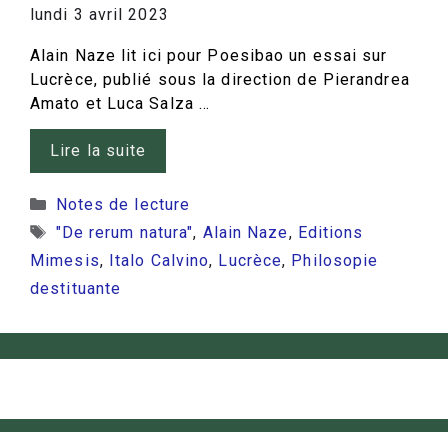
lundi 3 avril 2023
Alain Naze lit ici pour Poesibao un essai sur
Lucrèce, publié sous la direction de Pierandrea
Amato et Luca Salza …
Lire la suite
Catégories
Notes de lecture
Étiquettes
"De rerum natura"
,
Alain Naze
,
Editions
Mimesis
,
Italo Calvino
,
Lucrèce
,
Philosopie
destituante