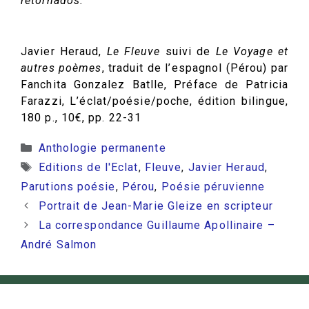
retornados.
Javier Heraud,
Le Fleuve
suivi de
Le Voyage et
autres poèmes
, traduit de l’espagnol (Pérou) par
Fanchita Gonzalez Batlle, Préface de Patricia
Farazzi, L’éclat/poésie/poche, édition bilingue,
180 p., 10€, pp. 22-31
Catégories
Anthologie permanente
Étiquettes
Editions de l'Eclat
,
Fleuve
,
Javier Heraud
,
Parutions poésie
,
Pérou
,
Poésie péruvienne
Portrait de Jean-Marie Gleize en scripteur
La correspondance Guillaume Apollinaire –
André Salmon