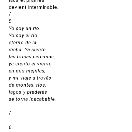
lacs et prairies
devient interminable.
/
5.
Yo soy un río.
Yo soy el río
eterno de la
dicha. Ya siento
las brisas cercanas,
ya siento el viento
en mis mejillas,
y mi viaje a través
de montes, ríos,
lagos y praderas
se torna inacabable.
/
6.