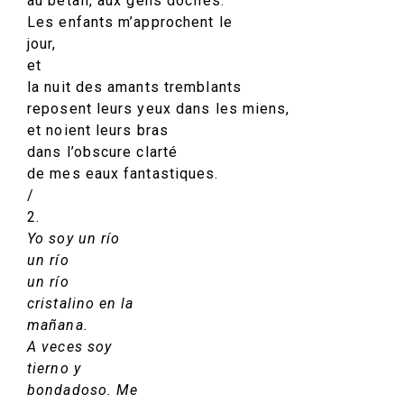
au bétail, aux gens dociles.
Les enfants m’approchent le
jour,
et
la nuit des amants tremblants
reposent leurs yeux dans les miens,
et noient leurs bras
dans l’obscure clarté
de mes eaux fantastiques.
/
2.
Yo soy un río
un río
un río
cristalino en la
mañana.
A veces soy
tierno y
bondadoso. Me