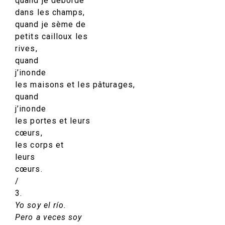
quand je déborde
dans les champs,
quand je sème de
petits cailloux les
rives,
quand
j’inonde
les maisons et les pâturages,
quand
j’inonde
les portes et leurs
cœurs,
les corps et
leurs
cœurs.
/
3.
Yo soy el río.
Pero a veces soy