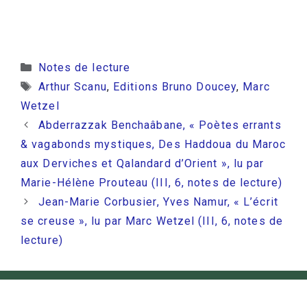
Catégories
Notes de lecture
Étiquettes
Arthur Scanu
,
Editions Bruno Doucey
,
Marc
Wetzel
Abderrazzak Benchaâbane, « Poètes errants
& vagabonds mystiques, Des Haddoua du Maroc
aux Derviches et Qalandard d’Orient », lu par
Marie-Hélène Prouteau (III, 6, notes de lecture)
Jean-Marie Corbusier, Yves Namur, « L’écrit
se creuse », lu par Marc Wetzel (III, 6, notes de
lecture)