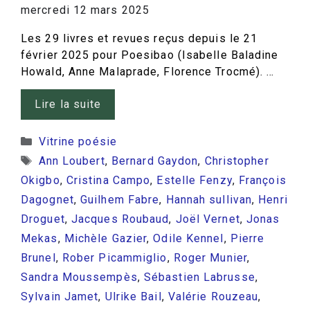
mercredi 12 mars 2025
Les 29 livres et revues reçus depuis le 21
février 2025 pour Poesibao (Isabelle Baladine
Howald, Anne Malaprade, Florence Trocmé). …
Lire la suite
Catégories
Vitrine poésie
Étiquettes
Ann Loubert
,
Bernard Gaydon
,
Christopher
Okigbo
,
Cristina Campo
,
Estelle Fenzy
,
François
Dagognet
,
Guilhem Fabre
,
Hannah sullivan
,
Henri
Droguet
,
Jacques Roubaud
,
Joël Vernet
,
Jonas
Mekas
,
Michèle Gazier
,
Odile Kennel
,
Pierre
Brunel
,
Rober Picammiglio
,
Roger Munier
,
Sandra Moussempès
,
Sébastien Labrusse
,
Sylvain Jamet
,
Ulrike Bail
,
Valérie Rouzeau
,