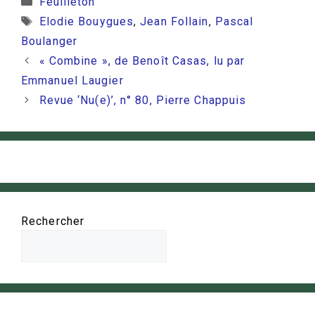
Feuilleton
Étiquettes
Elodie Bouygues
,
Jean Follain
,
Pascal
Boulanger
« Combine », de Benoît Casas, lu par
Emmanuel Laugier
Revue ‘Nu(e)’, n° 80, Pierre Chappuis
Rechercher