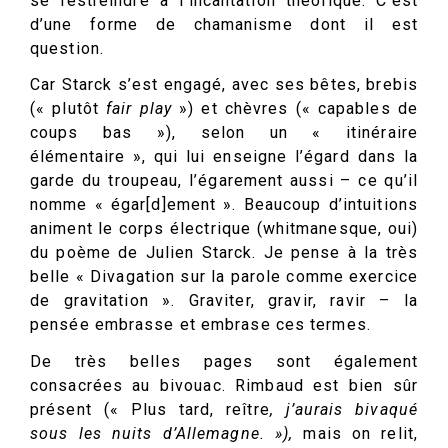
se restreindre à l’incantation théorique. C’est
d’une forme de chamanisme dont il est
question.
Car Starck s’est engagé, avec ses bêtes, brebis
(« plutôt
fair play
») et chèvres (« capables de
coups bas »), selon un « itinéraire
élémentaire », qui lui enseigne l’égard dans la
garde du troupeau, l’égarement aussi – ce qu’il
nomme « égar[d]ement ». Beaucoup d’intuitions
animent le corps électrique (whitmanesque, oui)
du poème de Julien Starck. Je pense à la très
belle « Divagation sur la parole comme exercice
de gravitation ». Graviter, gravir, ravir – la
pensée embrasse et embrase ces termes.
De très belles pages sont également
consacrées au bivouac. Rimbaud est bien sûr
présent (« Plus tard, reître
,
j’aurais bivaqué
sous les nuits d’Allemagne. »),
mais on relit,