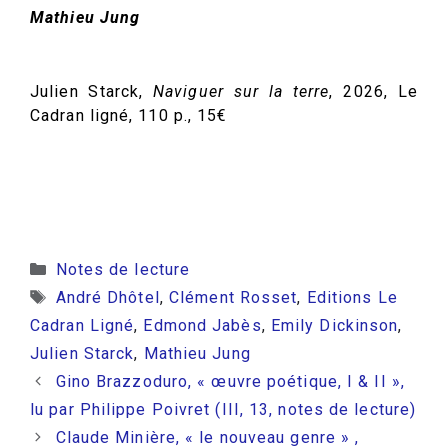
Mathieu Jung
Julien Starck,
Naviguer sur la terre
, 2026, Le
Cadran ligné, 110 p., 15€
Catégories
Notes de lecture
Étiquettes
André Dhôtel
,
Clément Rosset
,
Editions Le
Cadran Ligné
,
Edmond Jabès
,
Emily Dickinson
,
Julien Starck
,
Mathieu Jung
Gino Brazzoduro, « œuvre poétique, I & II »,
lu par Philippe Poivret (III, 13, notes de lecture)
Claude Minière, « le nouveau genre » ,