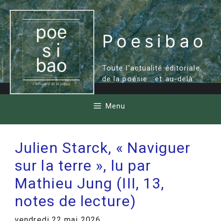
Aller
au
contenu
Poesibao
Toute l'actualité éditoriale
de la poésie… et au-delà
Menu
Julien Starck, « Naviguer
sur la terre », lu par
Mathieu Jung (III, 13,
notes de lecture)
vendredi 22 mai 2026